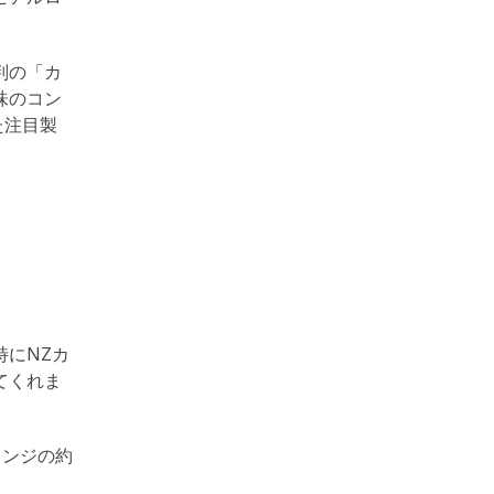
判の「カ
味のコン
た注目製
。
にNZカ
てくれま
レンジの約