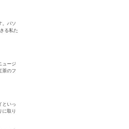
す。パソ
きる私た
ニュージ
紅茶のフ
イといっ
りに取り